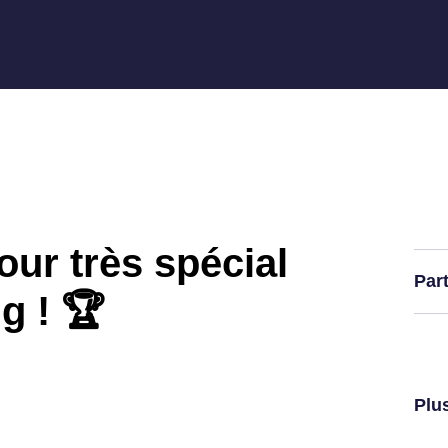
our très spécial
Par
g ! 🏆
Plus