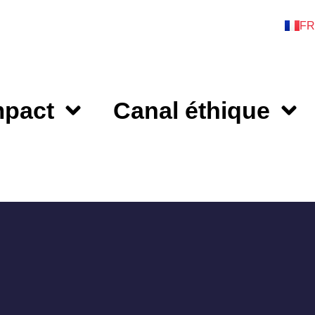
ES
FR
E
mpact
Canal éthique