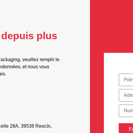
 depuis plus
ackaging, veuillez remplir le
ordonnées, et nous vous
ais.
celle 28A, 39538 Reocín,
E