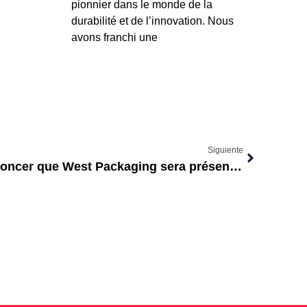
pionnier dans le monde de la
durabilité et de l’innovation. Nous
avons franchi une
Siguiente
Nous sommes ravis d’annoncer que West Packaging sera présent à la prochaine foire alimentaire #Alimentaria2024 ! 🎉