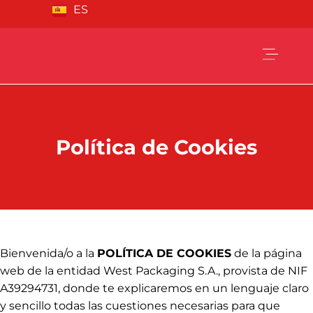
ES
FR
Quiénes 
Nuestro
Canal éti
Política de Cookies
Bienvenida/o a la
POLÍTICA DE COOKIES
de la página
web de la entidad West Packaging S.A., provista de NIF
A39294731, donde te explicaremos en un lenguaje claro
y sencillo todas las cuestiones necesarias para que