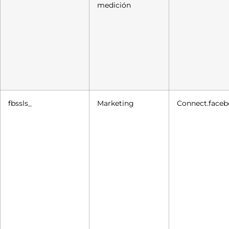
medición
fbssls_
Marketing
Connect.faceb