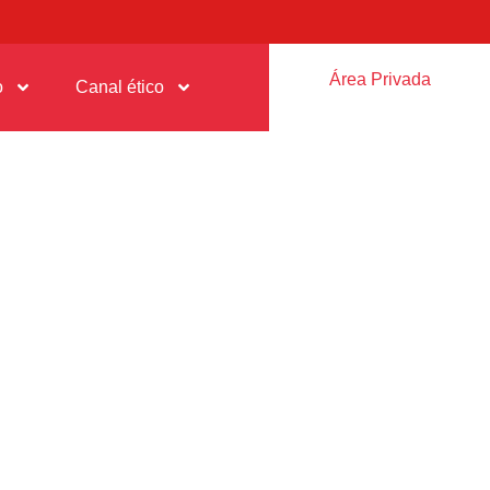
Área Privada
o
Canal ético